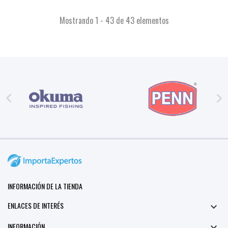
Mostrando 1 - 43 de 43 elementos


INFORMACIÓN DE LA TIENDA
ENLACES DE INTERÉS

INFORMACIÓN
