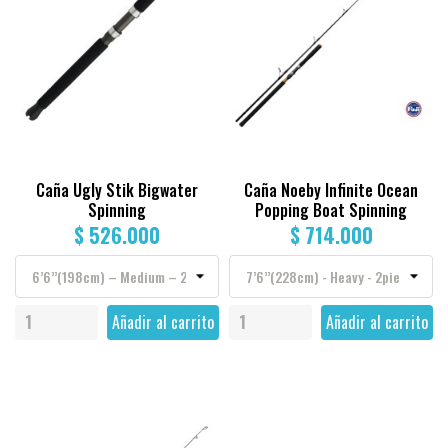
Caña Ugly Stik Bigwater
Caña Noeby Infinite Ocean
Spinning
Popping Boat Spinning
$ 526.000
$ 714.000
Añadir al carrito
Añadir al carrito