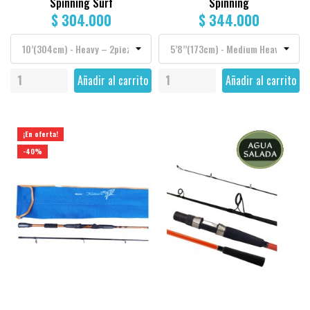
Spinning Surf
Spinning
$ 304.000
$ 344.000
Añadir al carrito
Añadir al carrito
¡En oferta!
-40%