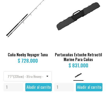
Caña Noeby Voyager Tuna
Portacañas Estuche Retractil
Marine Para Cañas
$ 728.000
$ 831.000
Añadir al carrito
Añadir al carrito