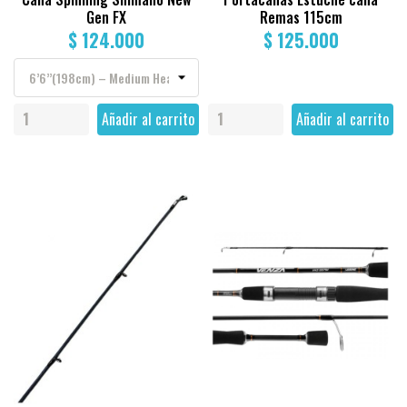
Gen FX
Remas 115cm
$ 124.000
$ 125.000
Añadir al carrito
Añadir al carrito