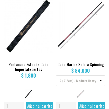
Portacaña Estuche Caña
Caña Marine Solara Spinning
ImportaExpertos
$ 84.000
$ 1.800
Añadir al carrito
Añadir al carrito