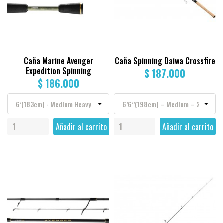
Caña Marine Avenger
Caña Spinning Daiwa Crossfire
Expedition Spinning
$ 187.000
$ 186.000
Añadir al carrito
Añadir al carrito