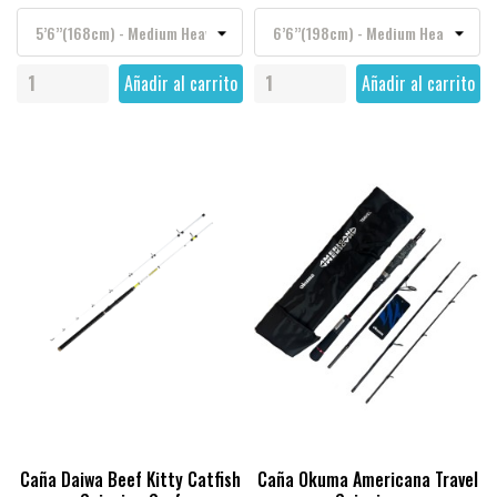
Añadir al carrito
Añadir al carrito
Caña Daiwa Beef Kitty Catfish
Caña Okuma Americana Travel