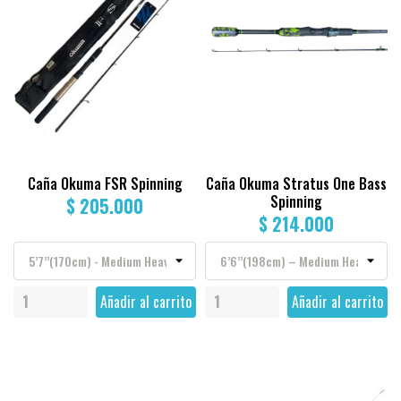
Caña Okuma FSR Spinning
Caña Okuma Stratus One Bass
Spinning
$ 205.000
$ 214.000
Añadir al carrito
Añadir al carrito