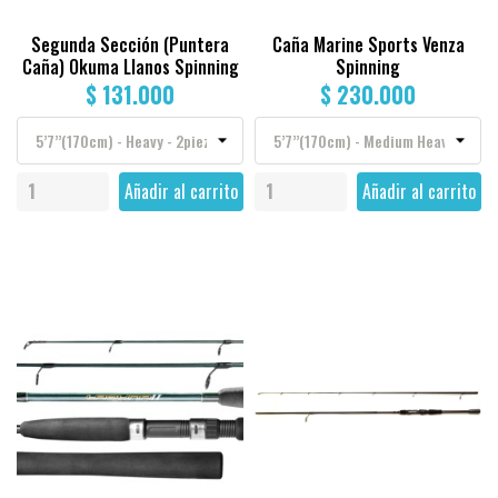
Segunda Sección (Puntera
Caña Marine Sports Venza
Caña) Okuma Llanos Spinning
Spinning
$ 131.000
$ 230.000
Añadir al carrito
Añadir al carrito