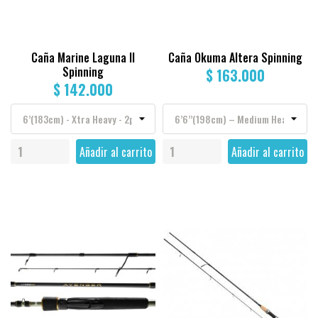
Caña Marine Laguna II
Caña Okuma Altera Spinning
Spinning
$ 163.000
$ 142.000
Añadir al carrito
Añadir al carrito