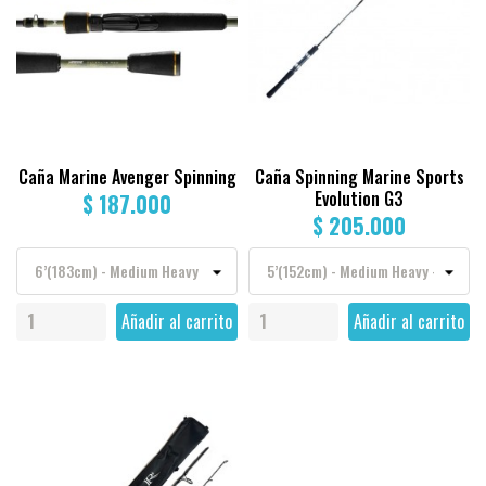
Caña Marine Avenger Spinning
Caña Spinning Marine Sports
Evolution G3
$ 187.000
$ 205.000
Añadir al carrito
Añadir al carrito