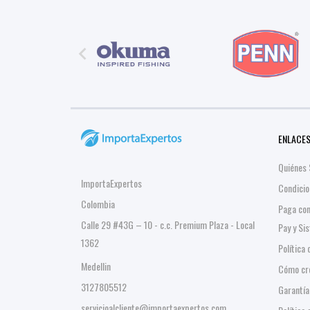

ENLACES
Quiénes
ImportaExpertos
Condicio
Colombia
Paga co
Calle 29 #43G – 10 - c.c. Premium Plaza - Local
Pay y Si
1362
Política
Medellin
Cómo cre
3127805512
Garantía
servicioalcliente@importaexpertos.com