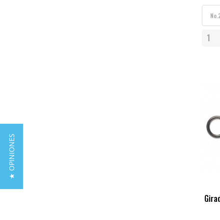
★ OPINIONES
Gira