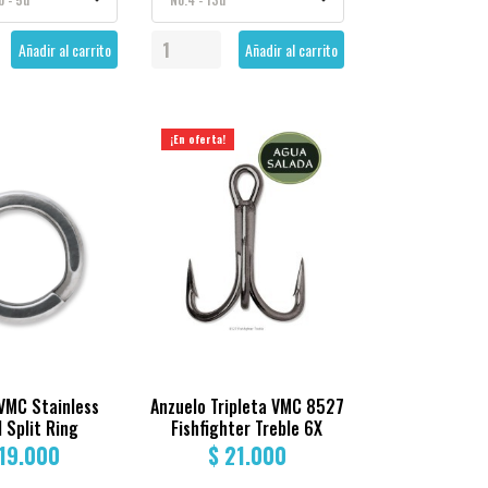
Añadir al carrito
Añadir al carrito
¡En oferta!
 VMC Stainless
Anzuelo Tripleta VMC 8527
 Split Ring
Fishfighter Treble 6X
 19.000
$ 21.000