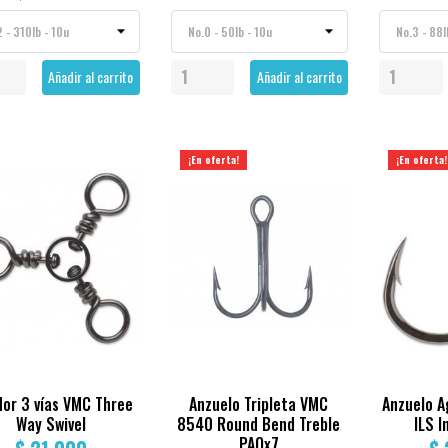
Añadir al carrito
Añadir al carrito
¡En oferta!
¡En oferta!
dor 3 vías VMC Three
Anzuelo Tripleta VMC
Anzuelo 
Way Swivel
8540 Round Bend Treble
ILS I
PAQx7