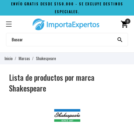
ENVÍO GRATIS DESDE $150.000 - SE EXCLUYE DESTINOS
ESPECIALES.
0
shopping_cart

Inicio
Marcas
Shakespeare
Lista de productos por marca
Shakespeare