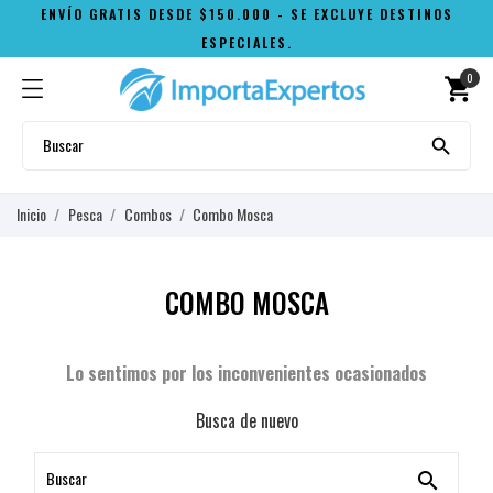
ENVÍO GRATIS DESDE $150.000 - SE EXCLUYE DESTINOS
ESPECIALES.
0
shopping_cart

Inicio
Pesca
Combos
Combo Mosca
COMBO MOSCA
Lo sentimos por los inconvenientes ocasionados
Busca de nuevo
