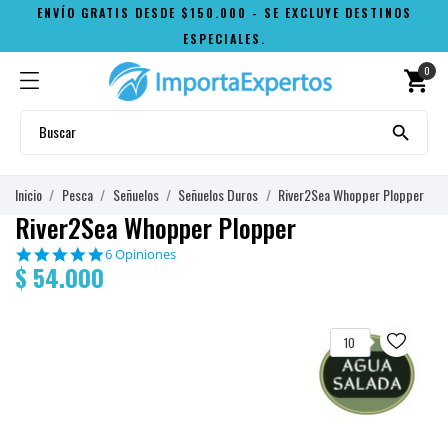
ENVÍO GRATIS DESDE $150.000 - SE EXCLUYE DESTINOS
ESPECIALES.
0
shopping_cart

Inicio
Pesca
Señuelos
Señuelos Duros
River2Sea Whopper Plopper
River2Sea Whopper Plopper
4.8
6 Opiniones
$ 54.000
star
rating
10