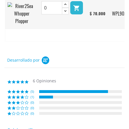

WPL90/1
$ 70.000
Desarrollado por
6 Opiniones
4.8
star
rating
(5)
(1)
(0)
(0)
(0)