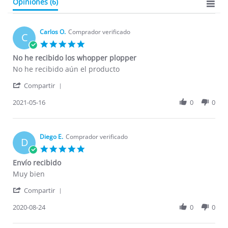
Opiniones
(6)
Carlos O.
Comprador verificado
C
5.0
star
No he recibido los whopper plopper
rating
Review
review
No he recibido aún el producto
by
stating
'
Carlos
No
Compartir
Share
O.
he
Review
2021-05-16
0
0
on
recibido
by
16
los
Carlos
May
whopper
O.
2021
plopper
on
Diego E.
Comprador verificado
D
16
5.0
May
star
Envío recibido
2021
rating
Review
review
Muy bien
by
stating
'
Diego
Envío
Compartir
Share
E.
recibido
Review
2020-08-24
0
0
on
by
24
Diego
Aug