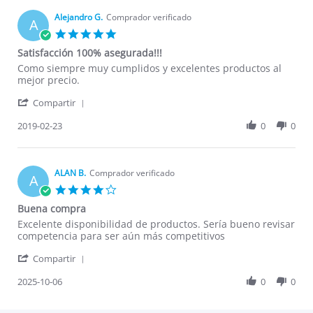
B.
on
Alejandro G.
Comprador verificado
A
11
5.0
May
star
Satisfacción 100% asegurada!!!
2019
rating
Review
review
Como siempre muy cumplidos y excelentes productos al
by
stating
mejor precio.
Alejandro
Satisfacción
'
G.
100%
Compartir
Share
on
asegurada!!!
Review
2019-02-23
0
0
23
by
Feb
Alejandro
2019
G.
on
ALAN B.
Comprador verificado
A
23
4.0
Feb
star
Buena compra
2019
rating
Review
review
Excelente disponibilidad de productos. Sería bueno revisar
by
stating
competencia para ser aún más competitivos
ALAN
Buena
'
B.
compra
Compartir
Share
on
Review
2025-10-06
0
0
6
by
Oct
ALAN
2025