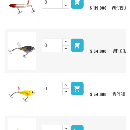

WPL190/
$ 119.000

WPL60/2
$ 54.000

WPL60/1
$ 54.000