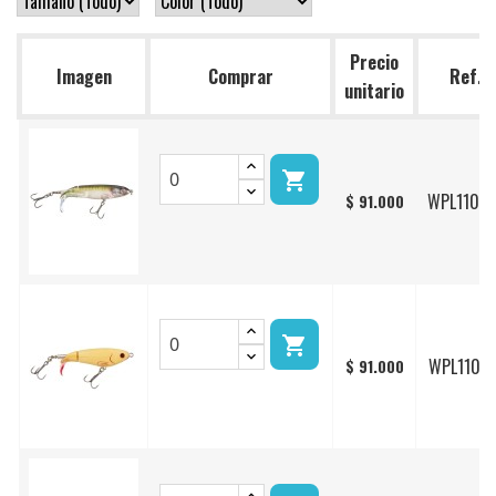
Precio
Imagen
Comprar
Ref.
unitario

WPL110/2
$ 91.000

WPL110/1
$ 91.000