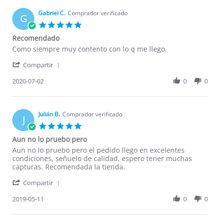
E.
2020
on
Gabriel C.
Comprador verificado
G
24
5.0
Aug
star
Recomendado
2020
rating
Review
review
Como siempre muy contento con lo q me llego.
by
stating
'
Gabriel
Recomendado
Compartir
Share
C.
Review
2020-07-02
0
0
on
by
2
Gabriel
Jul
C.
2020
on
Julián B.
Comprador verificado
J
2
5.0
Jul
star
Aun no lo pruebo pero
2020
rating
Review
review
Aun no lo pruebo pero el pedido llego en excelentes
by
stating
condiciones, señuelo de calidad, espero tener muchas
Julián
Aun
capturas. Recomendada la tienda.
B.
no
'
on
lo
Compartir
Share
11
pruebo
Review
2019-05-11
0
0
May
pero
by
2019
Julián