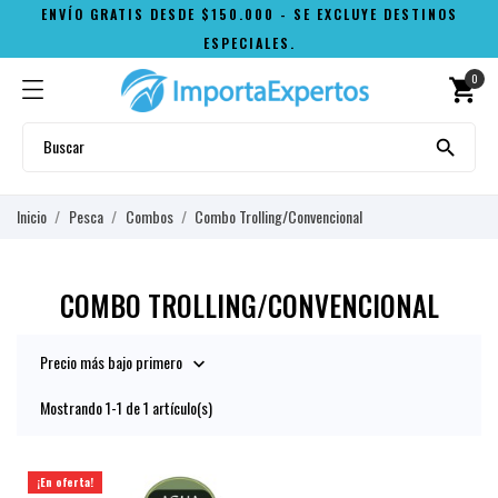
ENVÍO GRATIS DESDE $150.000 - SE EXCLUYE DESTINOS
ESPECIALES.
0
shopping_cart

Inicio
Pesca
Combos
Combo Trolling/Convencional
COMBO TROLLING/CONVENCIONAL
Precio más bajo primero

Mostrando 1-1 de 1 artículo(s)
¡En oferta!