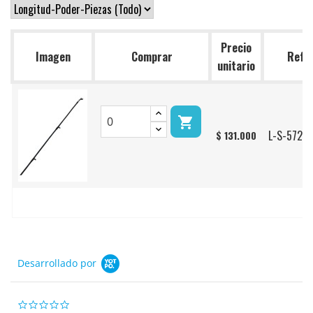
Precio
Imagen
Comprar
Ref.
unitario

L-S-572H 
$ 131.000
Desarrollado por
0.0