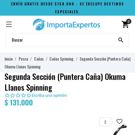
ENVÍO GRATIS DESDE $150.000 - SE EXCLUYE DESTINOS
ESPECIALES.
0
shopping_cart

Inicio
Pesca
Cañas
Cañas Spinning
Segunda Sección (Puntera Caña)
Okuma Llanos Spinning
Segunda Sección (Puntera Caña) Okuma
Llanos Spinning
0.0
Escriba una opinión
$ 131.000
star
rating
2