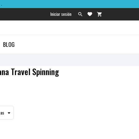
.
Iniciar sesión

shopping_cart

BLOG
na Travel Spinning