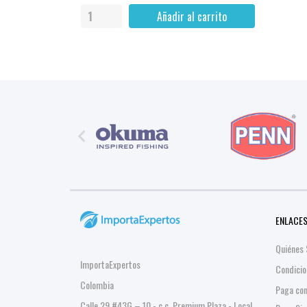
Añadir al carrito

ENLACES
Quiénes
ImportaExpertos
Condicio
Colombia
Paga co
Calle 29 #43G – 10 - c.c. Premium Plaza - Local