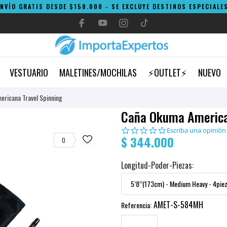
ENVÍO GRATIS DESDE $150.000 - SE EXCLUYE DESTINOS ESPECIALES
VESTUARIO
MALETINES/MOCHILAS
⚡OUTLET⚡
NUEVO
ricana Travel Spinning
Caña Okuma America
0.0
Escriba una opinión
$ 344.000
star
0
rating
Longitud-Poder-Piezas:
AMET-S-584MH
Referencia: