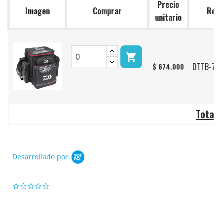
Precio
Imagen
Comprar
Ref.
unitario

DTTB-70
$ 674.000
Total
Desarrollado por
0.0
star
rating