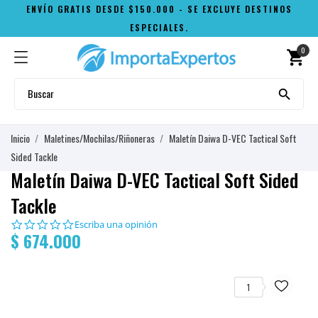
ENVÍO GRATIS DESDE $150.000 - SE EXCLUYE DESTINOS
ESPECIALES.
0
shopping_cart

Inicio
Maletines/Mochilas/Riñoneras
Maletín Daiwa D-VEC Tactical Soft
Sided Tackle
Maletín Daiwa D-VEC Tactical Soft Sided
Tackle
0.0
Escriba una opinión
$ 674.000
star
rating
1