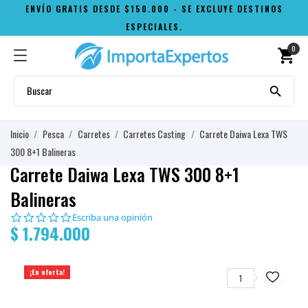
ENVÍO GRATIS DESDE $150.000 - SE EXCLUYE DESTINOS
ESPECIALES.
0
shopping_cart

Inicio
Pesca
Carretes
Carretes Casting
Carrete Daiwa Lexa TWS
300 8+1 Balineras
Carrete Daiwa Lexa TWS 300 8+1
Balineras
0.0
Escriba una opinión
$ 1.794.000
star
rating
¡En oferta!
1