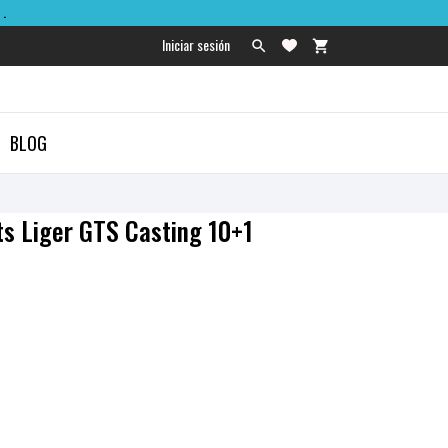
.
Iniciar sesión

shopping_cart

BLOG
ts Liger GTS Casting 10+1