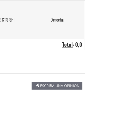
R GTS SHI
Derecha
Total
:
0,0
ESCRIBA UNA OPINIÓN