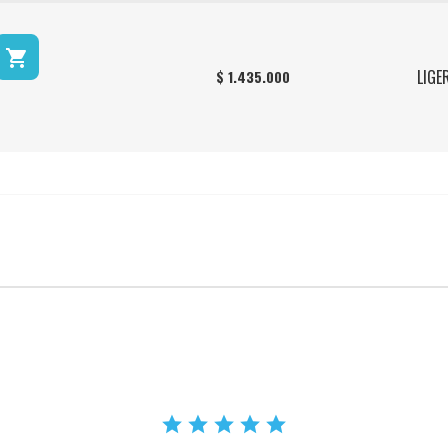

LIGE
$ 1.435.000