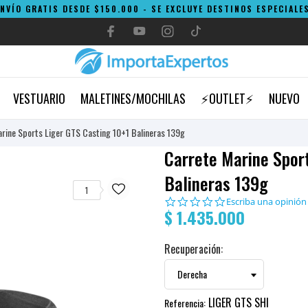
ENVÍO GRATIS DESDE $150.000 - SE EXCLUYE DESTINOS ESPECIALES
VESTUARIO
MALETINES/MOCHILAS
⚡OUTLET⚡
NUEVO
rine Sports Liger GTS Casting 10+1 Balineras 139g
Carrete Marine Spor
Balineras 139g
1
0.0
Escriba una opinión
$ 1.435.000
star
rating
Recuperación:
LIGER GTS SHI
Referencia: