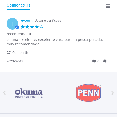
Opiniones
(1)
jeyson h.
Usuario verificado
J
4.0
star
recomendada
rating
Review
review
es una excelente, excelente vara para la pesca pesada,
by
stating
muy recomendada
jeyson
recomendada
'
h.
Compartir
Share
on
Review
2023-02-13
0
0
13
by
Feb
jeyson
2023
h.
on
13
Feb


2023