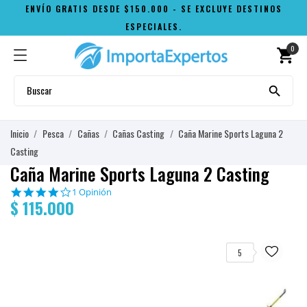
ENVÍO GRATIS DESDE $150.000 - SE EXCLUYE DESTINOS
ESPECIALES.
0
shopping_cart

Inicio
Pesca
Cañas
Cañas Casting
Caña Marine Sports Laguna 2
Casting
Caña Marine Sports Laguna 2 Casting
4.0
1 Opinión
$ 115.000
star
rating
5