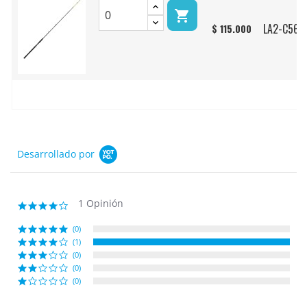

LA2-C561
$ 115.000
Desarrollado por
1 Opinión
4.0
star
rating
(0)
(1)
(0)
(0)
(0)