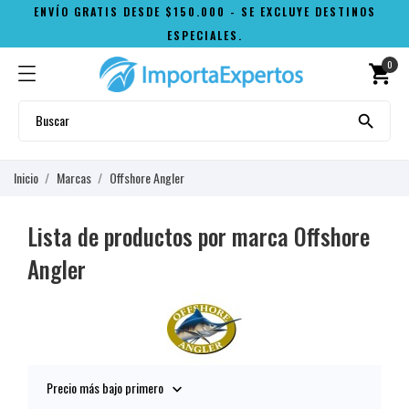
ENVÍO GRATIS DESDE $150.000 - SE EXCLUYE DESTINOS
ESPECIALES.
0
shopping_cart

Inicio
Marcas
Offshore Angler
Lista de productos por marca Offshore
Angler
Precio más bajo primero
