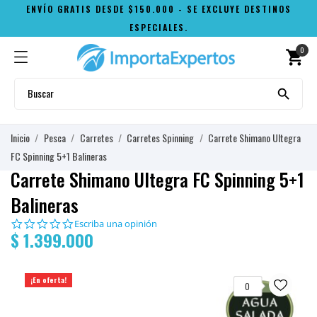
ENVÍO GRATIS DESDE $150.000 - SE EXCLUYE DESTINOS
ESPECIALES.
0
shopping_cart

Inicio
Pesca
Carretes
Carretes Spinning
Carrete Shimano Ultegra
FC Spinning 5+1 Balineras
Carrete Shimano Ultegra FC Spinning 5+1
Balineras
0.0
Escriba una opinión
$ 1.399.000
star
rating
¡En oferta!
0