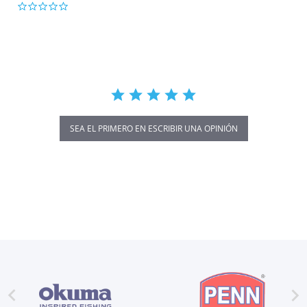
0.0
star
rating
SEA EL PRIMERO EN ESCRIBIR UNA OPINIÓN

