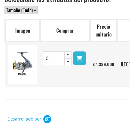
Precio
Imagen
Comprar
Re
unitario

ULTC30
$ 1.399.000
Desarrollado por