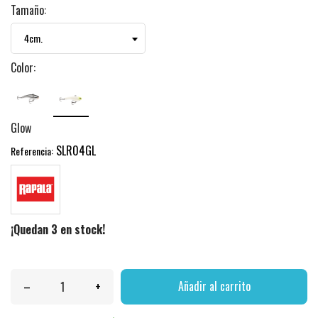
Tamaño:
Color:
Glow
SLR04GL
Referencia:
¡Quedan 3 en stock!
–
+
Añadir al carrito