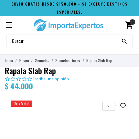
ENVÍO GRATIS DESDE $150.000 - SE EXCLUYE DESTINOS
ESPECIALES.
0
shopping_cart

Inicio
Pesca
Señuelos
Señuelos Duros
Rapala Slab Rap
Rapala Slab Rap
0.0
Escriba una opinión
$ 44.000
star
rating
¡En oferta!
2