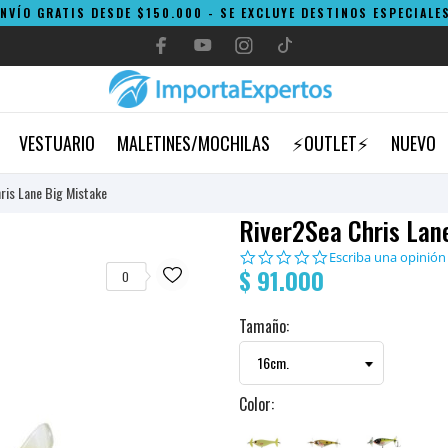
ENVÍO GRATIS DESDE $150.000 - SE EXCLUYE DESTINOS ESPECIALES
VESTUARIO
MALETINES/MOCHILAS
⚡OUTLET⚡
NUEVO
ris Lane Big Mistake
River2Sea Chris Lan
0.0
Escriba una opinión
$ 91.000
star
0
rating
Tamaño:
Color: