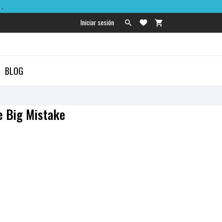
.
Iniciar sesión

shopping_cart

BLOG
e Big Mistake