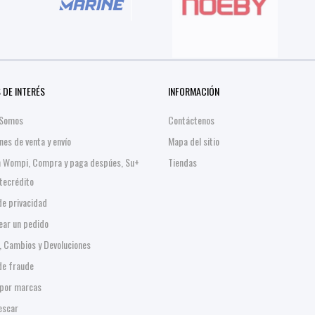
 DE INTERÉS
INFORMACIÓN
 Somos
Contáctenos
nes de venta y envío
Mapa del sitio
n Wompi, Compra y paga despúes, Su+
Tiendas
stecrédito
 de privacidad
ar un pedido
, Cambios y Devoluciones
 de fraude
por marcas
escar