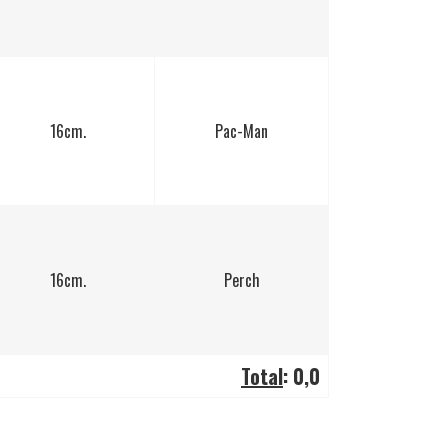
16cm.
Pac-Man
16cm.
Perch
Total
:
0,0