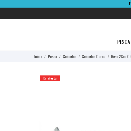
PESCA
Inicio
Pesca
Señuelos
Señuelos Duros
River2Sea Ch
¡En oferta!