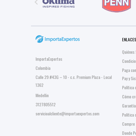

ENLACES
Quiénes
ImportaExpertos
Condicio
Colombia
Paga co
Calle 29 #43G – 10 - c.c. Premium Plaza - Local
Pay y Si
1362
Política
Medellin
Cómo cre
3127805512
Garantía
servicioalcliente@importaexpertos.com
Política
Compre 
Donde P