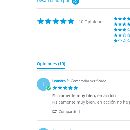
Desarrollado por
4.9
10 Opiniones
star
rating
Opiniones
(10)
Leandro P.
Comprador verificado
L
5.0
star
Físicamente muy bien, en acción
rating
Review
review
Físicamente muy bien, en acción no he p
by
stating
'
Leandro
Físicamente
Compartir
Share
P.
muy
Review
on
bien,
by
13
en