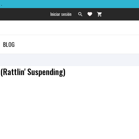
.
Iniciar sesión

shopping_cart

BLOG
(Rattlin' Suspending)