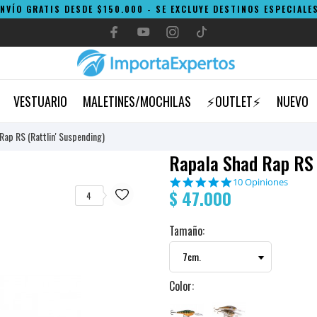
ENVÍO GRATIS DESDE $150.000 - SE EXCLUYE DESTINOS ESPECIALES
VESTUARIO
MALETINES/MOCHILAS
⚡OUTLET⚡
NUEVO
Rap RS (Rattlin' Suspending)
Rapala Shad Rap RS 
4.9
10 Opiniones
$ 47.000
star
4
rating
Tamaño:
Color: