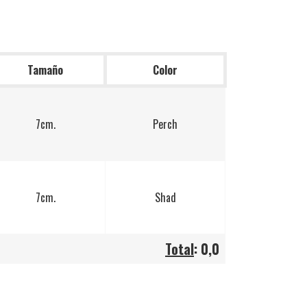
Tamaño
Color
7cm.
Perch
7cm.
Shad
Total
:
0,0