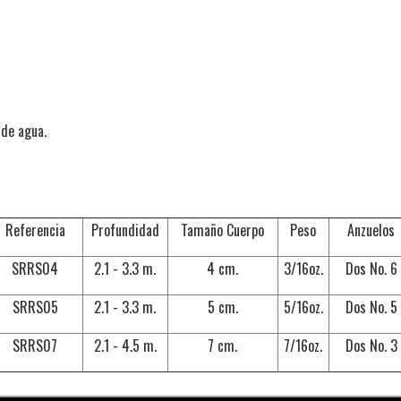
 de agua.
Referencia
Profundidad
Tamaño Cuerpo
Peso
Anzuelos
SRRS04
2.1 - 3.3 m.
4 cm.
3/16oz.
Dos No. 6
SRRS05
2.1 - 3.3 m.
5 cm.
5/16oz.
Dos No. 5
SRRS07
2.1 - 4.5 m.
7 cm.
7/16oz.
Dos No. 3