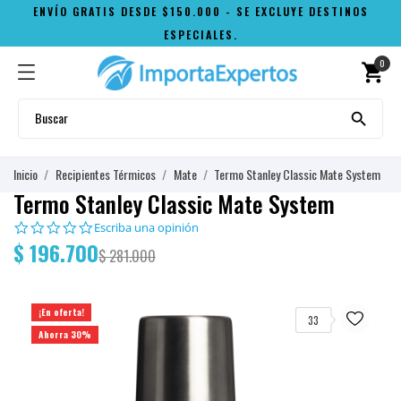
ENVÍO GRATIS DESDE $150.000 - SE EXCLUYE DESTINOS
ESPECIALES.
0
shopping_cart

Inicio
Recipientes Térmicos
Mate
Termo Stanley Classic Mate System
Termo Stanley Classic Mate System
0.0
Escriba una opinión
star
$ 196.700
$ 281.000
rating
¡En oferta!
33
Ahorra 30%