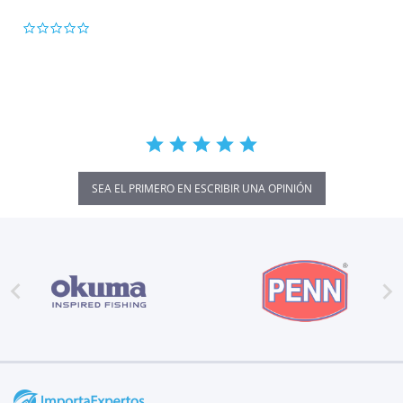
0.0
star
rating
SEA EL PRIMERO EN ESCRIBIR UNA OPINIÓN

