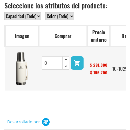
Seleccione los atributos del producto:
Precio
Imagen
Comprar
Ref.
unitario

$ 281.000
10-1029
$ 196.700
Desarrollado por