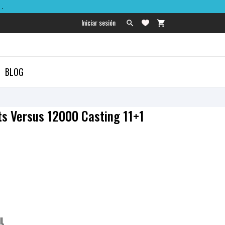
.
Iniciar sesión

shopping_cart

BLOG
ts Versus 12000 Casting 11+1
IL