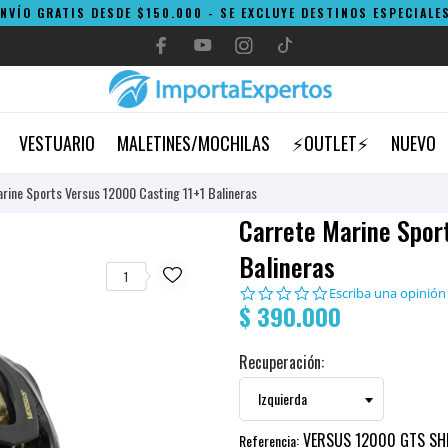
ENVÍO GRATIS DESDE $150.000 - SE EXCLUYE DESTINOS ESPECIALES
VESTUARIO
MALETINES/MOCHILAS
⚡OUTLET⚡
NUEVO
rine Sports Versus 12000 Casting 11+1 Balineras
Carrete Marine Spor
Balineras
1
0.0
Escriba una opinión
$ 390.000
star
rating
Recuperación:
VERSUS 12000 GTS SH
Referencia: