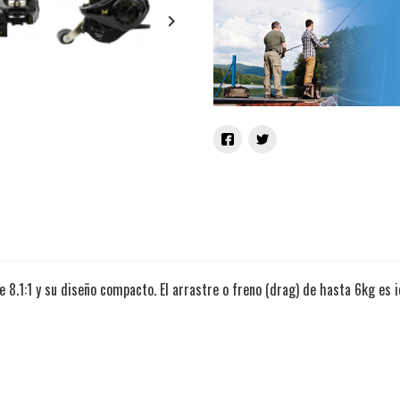
keyboard_arrow_right
e 8.1:1 y su diseño compacto. El arrastre o freno (drag) de hasta 6kg es 