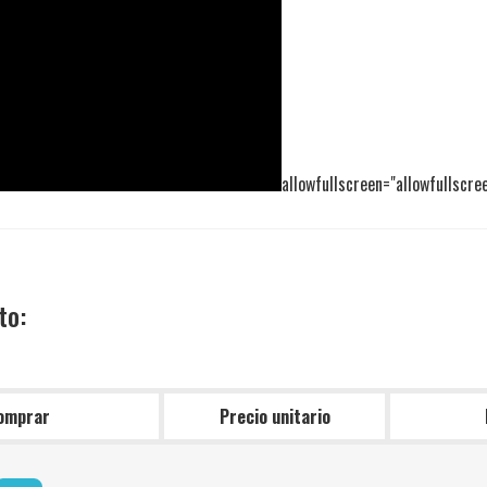
allowfullscreen="allowfullscre
to:
omprar
Precio unitario