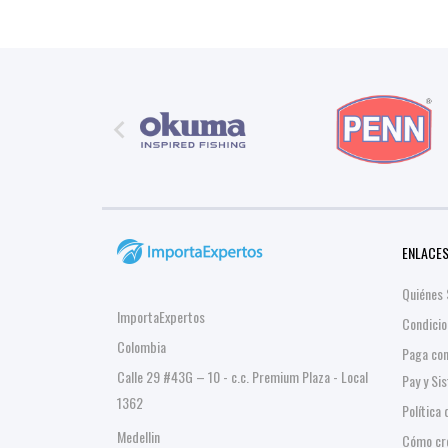

ENLACES
Quiénes
ImportaExpertos
Condicio
Colombia
Paga co
Calle 29 #43G – 10 - c.c. Premium Plaza - Local
Pay y Si
1362
Política
Medellin
Cómo cre