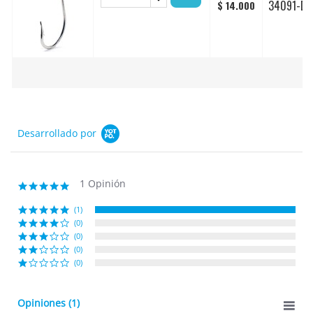
34091-DT
$ 14.000
Desarrollado por
1 Opinión
5.0
star
rating
(1)
(0)
(0)
(0)
(0)
Opiniones
(1)