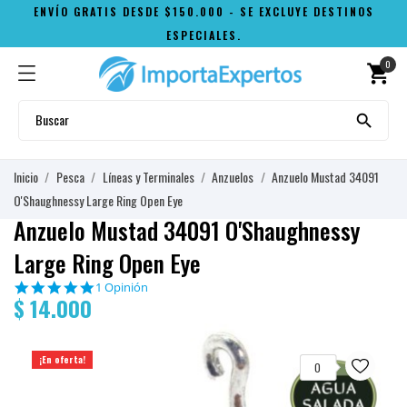
ENVÍO GRATIS DESDE $150.000 - SE EXCLUYE DESTINOS
ESPECIALES.
0
shopping_cart

Inicio
Pesca
Líneas y Terminales
Anzuelos
Anzuelo Mustad 34091
O'Shaughnessy Large Ring Open Eye
Anzuelo Mustad 34091 O'Shaughnessy
Large Ring Open Eye
5.0
1 Opinión
$ 14.000
star
rating
¡En oferta!
0