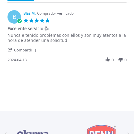
Blas M.
Comprador verificado
B
5.0
star
Excelente servicio 👍
rating
Review
review
Nunca e tenido problemas con ellos y son muy atentos a la
by
stating
hora de atender una solicitud
Blas
Excelente
'
M.
servicio
Compartir
Share
on
👍
Review
2024-04-13
0
0
13
by
Apr
Blas
2024
M.
on
13
Apr
2024