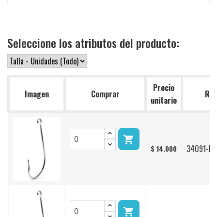
Seleccione los atributos del producto:
Precio
Imagen
Comprar
Ref
unitario

34091-DT
$ 14.000
