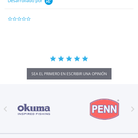
Desarrollado por
0.0
star
rating
SEA EL PRIMERO EN ESCRIBIR UNA OPINIÓN

