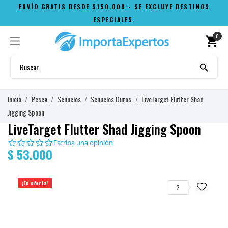
ENVÍO GRATIS DESDE $150.000 - SE EXCLUYE DESTINOS
ESPECIALES.
0
shopping_cart

Inicio
Pesca
Señuelos
Señuelos Duros
LiveTarget Flutter Shad
Jigging Spoon
LiveTarget Flutter Shad Jigging Spoon
0.0
Escriba una opinión
$ 53.000
star
rating
¡En oferta!
2