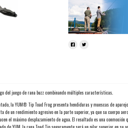
go del juego de rana buzz combinando múltiples características.
ntado, la YUM® Tip Toad Frog presenta hendiduras y muescas de aparej
ata de un rendimiento agresivo en la parte superior, ya que su cuerpo aer
ucen el máximo desplazamiento de agua. El resultado es una conmoción
ado de YUM, la rana Toad Tip seguramente será un pilar superior en su a