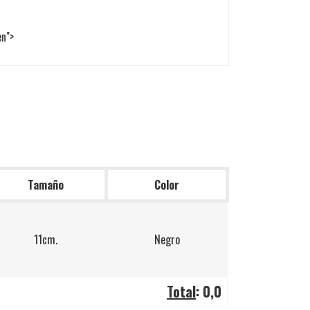
en">
Tamaño
Color
11cm.
Negro
Total
:
0,0