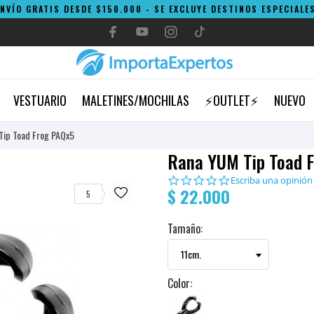
ENVÍO GRATIS DESDE $150.000 - SE EXCLUYE DESTINOS ESPECIALES
VESTUARIO
MALETINES/MOCHILAS
⚡OUTLET⚡
NUEVO
Tip Toad Frog PAQx5
Rana YUM Tip Toad 
0.0
Escriba una opinión
$ 22.000
star
5
rating
Tamaño:
Color: