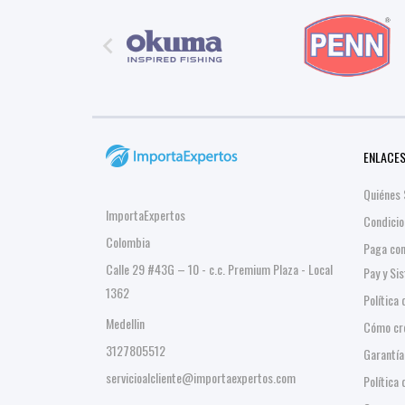

ENLACES
Quiénes
ImportaExpertos
Condicio
Colombia
Paga co
Calle 29 #43G – 10 - c.c. Premium Plaza - Local
Pay y Si
1362
Política
Medellin
Cómo cre
3127805512
Garantía
servicioalcliente@importaexpertos.com
Política