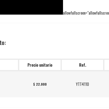
allowfullscreen="allowfullscre
to:
Precio unitario
Ref.
YTT4110
$ 22.000