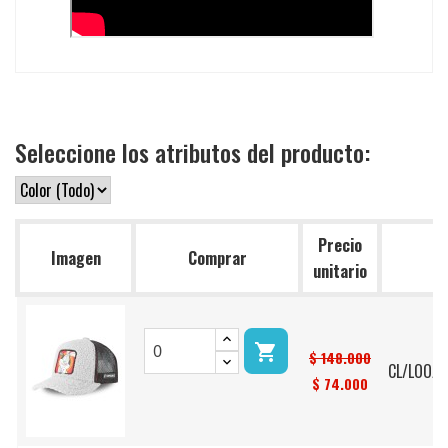
Seleccione los atributos del producto:
Precio
Imagen
Comprar
Re
unitario

$ 148.000
CL/LOO/F
$ 74.000