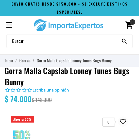
ENVÍO GRATIS DESDE $150.000 - SE EXCLUYE DESTINOS
ESPECIALES.
0
shopping_cart

Inicio
Gorras
Gorra Malla Capslab Looney Tunes Bugs Bunny
Gorra Malla Capslab Looney Tunes Bugs
Bunny
0.0
Escriba una opinión
star
$ 74.000
$ 148.000
rating
Ahorra 50%
0