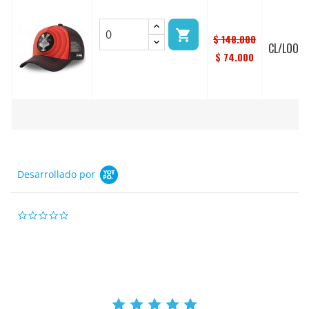

$ 148.000
CL/LOO3/
$ 74.000
Desarrollado por
0.0
star
rating