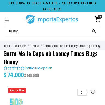
ENVÍO GRATIS DESDE $150.000 - SE EXCLUYE DESTINOS
ESPECIALES.
0
shopping_cart

Inicio
Vestuario
Gorras
Gorra Malla Capslab Looney Tunes Bugs Bunny
Gorra Malla Capslab Looney Tunes Bugs
Bunny
0.0
Escriba una opinión
star
$ 74.000
$ 148.000
rating
Ahorra 50%
2