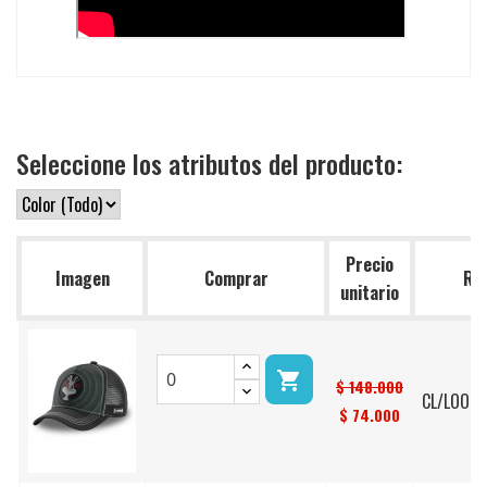
Seleccione los atributos del producto:
Precio
Imagen
Comprar
Ref
unitario

$ 148.000
CL/LOO3/
$ 74.000