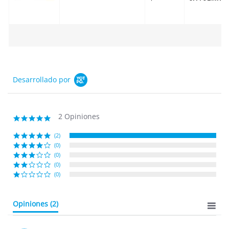
Desarrollado por
2 Opiniones
5.0
star
rating
(2)
(0)
(0)
(0)
(0)
Opiniones
(2)