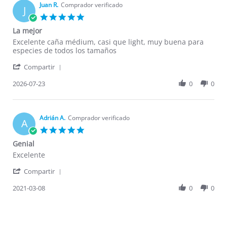
Juan R.
Comprador verificado
J
5.0
star
La mejor
rating
Review
review
Excelente caña médium, casi que light, muy buena para
by
stating
especies de todos los tamaños
Juan
La
'
R.
mejor
Compartir
Share
on
Review
2026-07-23
0
0
23
by
Jul
Juan
2026
R.
on
Adrián A.
Comprador verificado
A
23
5.0
Jul
star
Genial
2026
rating
Review
review
Excelente
by
stating
'
Adrián
Genial
Compartir
Share
A.
Review
2021-03-08
0
0
on
by
8
Adrián
Mar
A.
2021
on