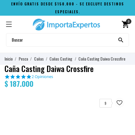
ENVÍO GRATIS DESDE $150.000 - SE EXCLUYE DESTINOS
ESPECIALES.
0
shopping_cart

Inicio
Pesca
Cañas
Cañas Casting
Caña Casting Daiwa Crossfire
Caña Casting Daiwa Crossfire
5.0
2 Opiniones
$ 187.000
star
rating
9