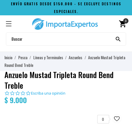
ENVÍO GRATIS DESDE $150.000 - SE EXCLUYE DESTINOS
ESPECIALES.
0
shopping_cart

Inicio
Pesca
Líneas y Terminales
Anzuelos
Anzuelo Mustad Tripleta
Round Bend Treble
Anzuelo Mustad Tripleta Round Bend
Treble
0.0
Escriba una opinión
$ 9.000
star
rating
0