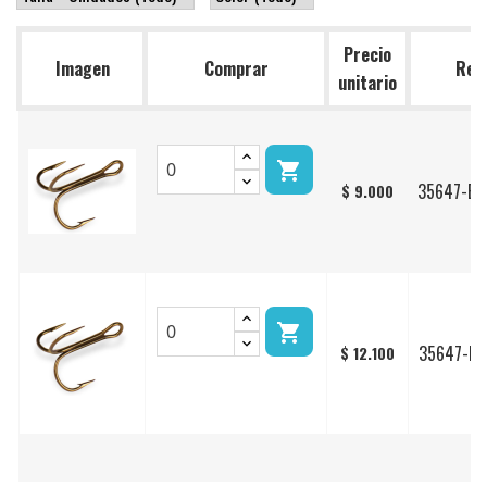
Precio
Imagen
Comprar
Ref.
unitario

35647-BR
$ 9.000

35647-BR
$ 12.100