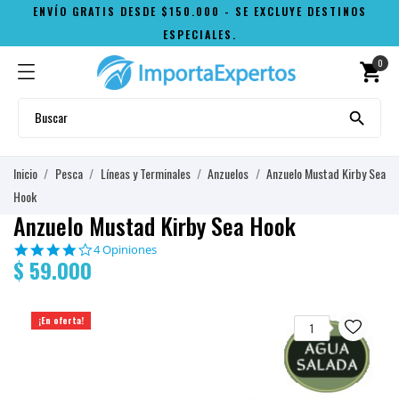
ENVÍO GRATIS DESDE $150.000 - SE EXCLUYE DESTINOS
ESPECIALES.
0
shopping_cart

Inicio
Pesca
Líneas y Terminales
Anzuelos
Anzuelo Mustad Kirby Sea
Hook
Anzuelo Mustad Kirby Sea Hook
3.8
4 Opiniones
$ 59.000
star
rating
¡En oferta!
1