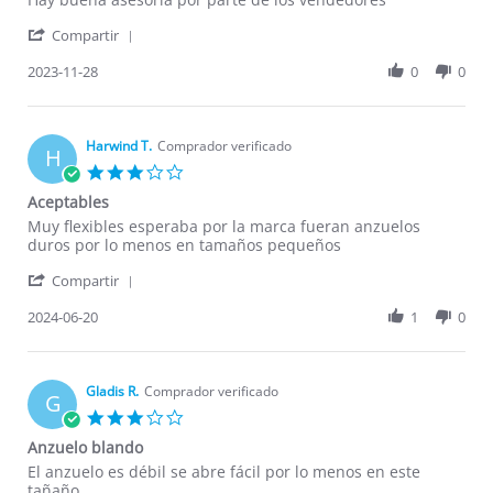
Cristian
Lo
'
R.
que
Compartir
Share
on
pido
Review
2023-11-28
0
0
28
siempre
by
Nov
llega
Cristian
2023
R.
on
Harwind T.
Comprador verificado
H
28
3.0
Nov
star
Aceptables
2023
rating
Review
review
Muy flexibles esperaba por la marca fueran anzuelos
by
stating
duros por lo menos en tamaños pequeños
Harwind
Aceptables
'
T.
Compartir
Share
on
Review
2024-06-20
1
0
20
by
Jun
Harwind
2024
T.
on
Gladis R.
Comprador verificado
G
20
3.0
Jun
star
Anzuelo blando
2024
rating
Review
review
El anzuelo es débil se abre fácil por lo menos en este
by
stating
tañaño