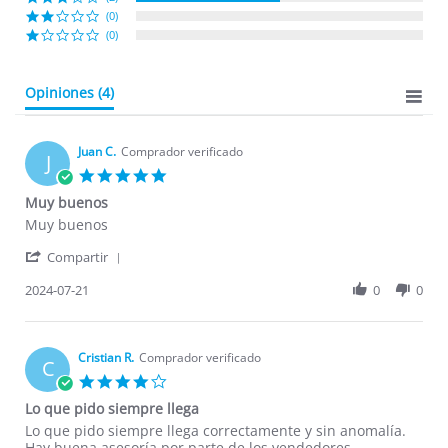
(0)
(0)
Opiniones
(4)
Juan C.
Comprador verificado
J
5.0
star
Muy buenos
rating
Review
review
Muy buenos
by
stating
'
Juan
Muy
Compartir
Share
C.
buenos
Review
2024-07-21
0
0
on
by
21
Juan
Jul
C.
2024
on
Cristian R.
Comprador verificado
C
21
4.0
Jul
star
Lo que pido siempre llega
2024
rating
Review
review
Lo que pido siempre llega correctamente y sin anomalía.
by
stating
Hay buena asesoría por parte de los vendedores