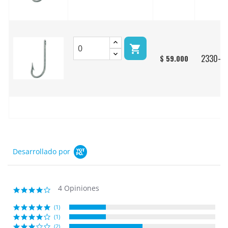

2330-D
$ 59.000
Desarrollado por
4 Opiniones
3.8
star
rating
(1)
(1)
(2)