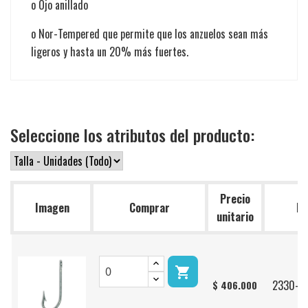
o Ojo anillado
o Nor-Tempered que permite que los anzuelos sean más
ligeros y hasta un 20% más fuertes.
Seleccione los atributos del producto:
Precio
Imagen
Comprar
Re
unitario

2330-D
$ 406.000