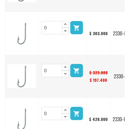

2330-DT
$ 303.000

$ 329.000
2330-D
$ 197.400

2330-DT
$ 428.000